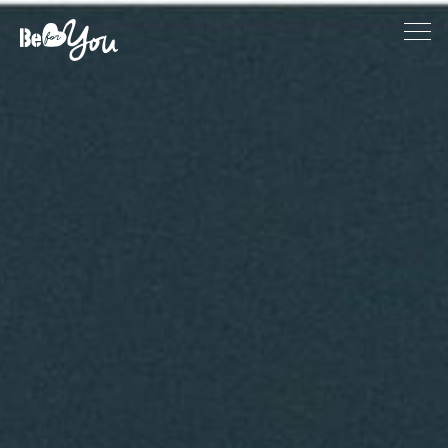
Tratamientos Faciales
Tratamientos corporales
Rituales
Beauty
Head Spa by O Way