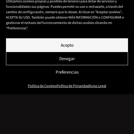
Utilizamos cookies propias y posibles de terceros para dotar de servicios y
funcionalidades sus páginas. Puedes permitir su uso o rechazarlo, a través del
cambio de configuración, siempre que lo desee. Al clicar en "Aceptar cookies",
ACEPTA SU USO. También puede obtener MÁS INFORMACIÓN o CONFIGURAR o
gestionar el rechazo del funcionamiento de dichas cookies clicando en
“Preferencias”.
BEFORYOU ESTÉTICA, ES UN ESPACIO EN EL CORAZÓN
DE A CORUÑA PENSADO HASTA EL MÍNIMO DETALLE
Acepto
PARA QUE VIVAS UNA MARAVILLOSA EXPERIENCIA
Denegar
CON NOSOTRAS.
Preferencias
PARA ELLO NOS HEMOS ESPECIALIZADO EN LOS
MEJORES Y MÁS EXCLUSIVOS TRATAMIENTOS
Política de Cookies
Política de Privacidad
Aviso Legal
FACIALES Y CORPORALES, Y EL TAN NECESARIO
BIENESTAR EN ESTOS TIEMPOS. CONTAMOS PARA
ELLO CON LA TECNOLOGÍA MÁS AVANZADA DE LAS
MARCAS MÁS PRESTIGIOSAS, EN SINERGIA CON
TÉCNICAS MILENARIAS NATURALES ADEMÁS DE LA
COSMÉTICA MÁS EFICIENTE PARA OFRECERTE LOS