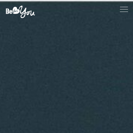
Tratamientos Faciales
Tratamientos corporales
Rituales
Beauty
Head Spa by O Way