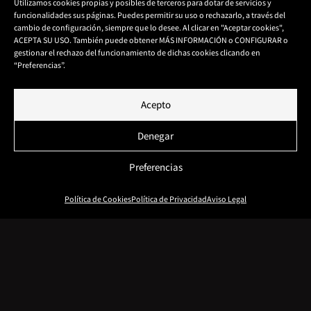
Utilizamos cookies propias y posibles de terceros para dotar de servicios y
funcionalidades sus páginas. Puedes permitir su uso o rechazarlo, a través del
cambio de configuración, siempre que lo desee. Al clicar en "Aceptar cookies",
ACEPTA SU USO. También puede obtener MÁS INFORMACIÓN o CONFIGURAR o
gestionar el rechazo del funcionamiento de dichas cookies clicando en
“Preferencias”.
BEFORYOU ESTÉTICA, ES UN ESPACIO EN EL CORAZÓN
DE A CORUÑA PENSADO HASTA EL MÍNIMO DETALLE
Acepto
PARA QUE VIVAS UNA MARAVILLOSA EXPERIENCIA
Denegar
CON NOSOTRAS.
Preferencias
PARA ELLO NOS HEMOS ESPECIALIZADO EN LOS
MEJORES Y MÁS EXCLUSIVOS TRATAMIENTOS
Política de Cookies
Política de Privacidad
Aviso Legal
FACIALES Y CORPORALES, Y EL TAN NECESARIO
BIENESTAR EN ESTOS TIEMPOS. CONTAMOS PARA
ELLO CON LA TECNOLOGÍA MÁS AVANZADA DE LAS
MARCAS MÁS PRESTIGIOSAS, EN SINERGIA CON
TÉCNICAS MILENARIAS NATURALES ADEMÁS DE LA
COSMÉTICA MÁS EFICIENTE PARA OFRECERTE LOS